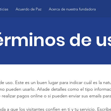
icias
Acuerdo de Paz
Acerca de nuestra fundadora
érminos de u
e uso. Este es un buen lugar para indicar cuál es la natu
cómo pueden usarlo. Añade detalles como el tipo informa
e realizar pagos online o si pueden enviar sus emails para
a a que los visitantes confíen en ti y tu servicio. Escrib