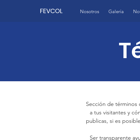
FEVCOL
Nosotros
Galería
Not
T
Sección de términos d
a tus visitantes y 
publicas, si es posibl
Ser transparente ayud