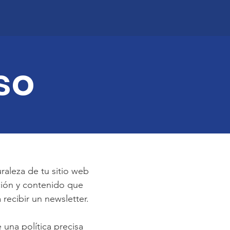
so
raleza de tu sitio web
ción y contenido que
 recibir un newsletter.
e una política precisa